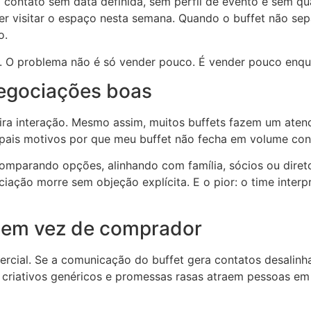
ntato sem data definida, sem perfil de evento e sem qua
r visitar o espaço nesta semana. Quando o buffet não se
o.
o. O problema não é só vender pouco. É vender pouco enqu
negociações boas
ra interação. Mesmo assim, muitos buffets fazem um aten
cipais motivos por que meu buffet não fecha em volume con
mparando opções, alinhando com família, sócios ou direto
ciação morre sem objeção explícita. E o pior: o time interp
so em vez de comprador
cial. Se a comunicação do buffet gera contatos desalin
 criativos genéricos e promessas rasas atraem pessoas em f