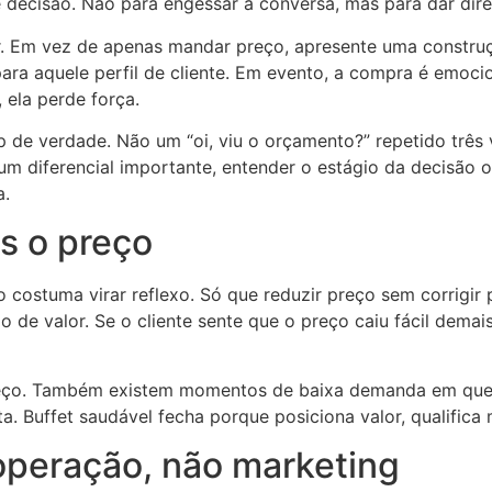
 decisão. Não para engessar a conversa, mas para dar direç
. Em vez de apenas mandar preço, apresente uma construçã
para aquele perfil de cliente. Em evento, a compra é emoc
 ela perde força.
p de verdade. Não um “oi, viu o orçamento?” repetido trê
 um diferencial importante, entender o estágio da decisão o
a.
s o preço
 costuma virar reflexo. Só que reduzir preço sem corrigi
o de valor. Se o cliente sente que o preço caiu fácil demai
reço. Também existem momentos de baixa demanda em que a 
a. Buffet saudável fecha porque posiciona valor, qualifica
operação, não marketing