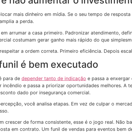
, e não aumentar o investimen
car mais dinheiro em mídia. Se o seu tempo de resposta é 
amplia a perda.
 em arrumar a casa primeiro. Padronizar atendimento, defi
mercial costumam gerar ganho mais rápido do que simples
 respeitar a ordem correta. Primeiro eficiência. Depois escal
funil é bem executado
cê para de
depender tanto de indicação
e passa a enxergar
 incêndio e passa a priorizar oportunidades melhores. A te
sconto dado por insegurança comercial.
rcepção, você analisa etapas. Em vez de culpar o mercado
sso.
 crescer de forma consistente, esse é o jogo real. Não bas
roposta em contrato. Um funil de vendas para eventos bem 